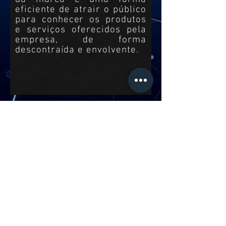
eficiente de atrair o público
para conhecer os produtos
e serviços oferecidos pela
empresa, de forma
descontraída e envolvente.