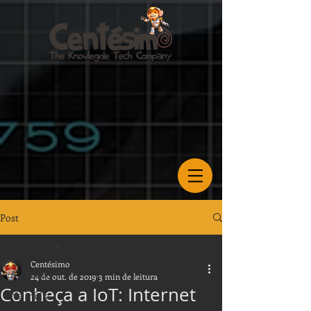
Post
All Posts
Centésimo
All Posts
24 de out. de 2019
3 min de leitura
Conheça a IoT: Internet
Na mídia