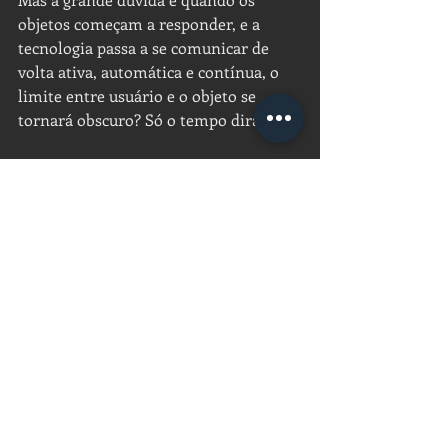
objetos começam a responder, e a 
tecnologia passa a se comunicar de 
volta ativa, automática e contínua, o 
limite entre usuário e o objeto se 
tornará obscuro? Só o tempo dirá!
Referências e Fontes:
https://www.proof.com.br/blog/interne
t-das-coisas/
https://blog.onlineapp.com.br/internet
-das-coisas/
http://labs.zrp.com.br/2019/04/24/8-
maneiras-de-como-a-internet-das-
coisas-podera-impactar-nos-negocios/
http://empreendedorismodigital.fb3tec
.com/negocios/iot-seu-mundo-mais-
conectado/
Nossas matérias