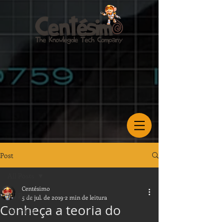
Post
All Posts
Centésimo
All Posts
5 de jul. de 2019
2 min de leitura
Conheça a teoria do
Na mídia