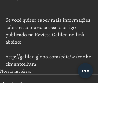
Se você quiser saber mais informações 
sobre essa teoria acesse o artigo 
publicado na Revista Galileu no link 
abaixo:
http://galileu.globo.com/edic/91/conhe
cimento1.htm
Nossas matérias
Posts recentes
Ver tudo