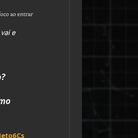
foco ao entrar 
vai e 
o?
mo 
Meto6Cs