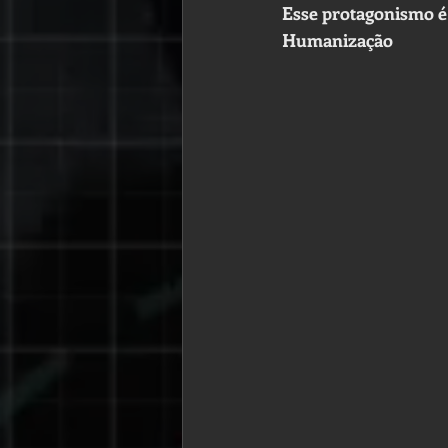
Esse protagonismo é 
Humanização