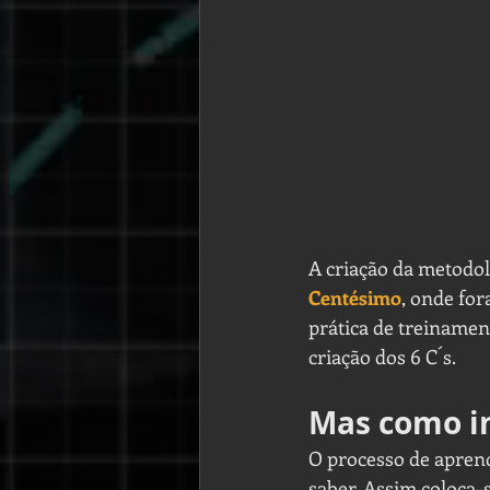
A criação da metodolo
Centésimo
, onde fo
prática de treinamen
criação dos 6 C´s.
Mas como in
O processo de aprend
saber. Assim coloca-