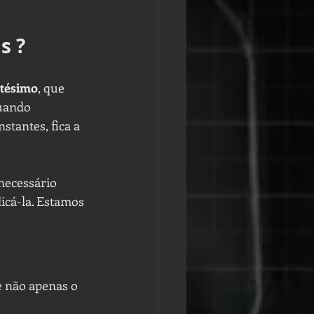
s ?
tésimo
, que 
quando 
tantes, fica a 
necessário 
icá-la. Estamos 
e não apenas o 