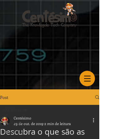
Post
All Posts
Centésimo
All Posts
29 de out. de 2019
2 min de leitura
Descubra o que são as
Na mídia