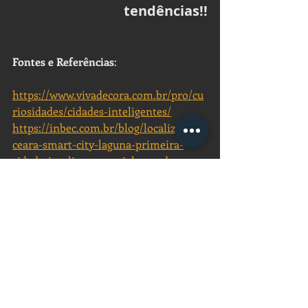
tendências!!
Fontes e Referências
: 
https://www.vivadecora.com.br/pro/cu
riosidades/cidades-inteligentes/
https://inbec.com.br/blog/localizada-
ceara-smart-city-laguna-primeira-
cidade-inteligente-social-mundo
https://computerworld.com.br/2019/02
/21/especial-iot-28-empresas-com-
importantes-avancos-em-internet-das-
coisas/
Nossas matérias